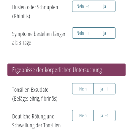
Husten oder Schnupfen
Nein
Ja
+1
(Rhinitis)
Symptome bestehen länger
Nein
Ja
+1
als 3 Tage
Ergebnisse der körperlichen Untersuchung
Tonsillen Exsudate
Nein
Ja
+1
(Beläge: eitrig, fibrinös)
Deutliche Rötung und
Nein
Ja
+1
Schwellung der Tonsillen